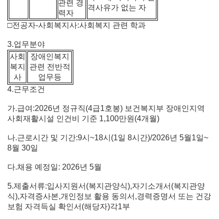
관련 경
격사유가 없는 자
력자
□전공자-사회복지사:사회복지 관련 학과
3.업무분야
사회
장애인복지
복지
관련 전반적
사
업무등
4.근무조건
가.급여:2026년 정규직(4급1호봉) 보건복지부 장애인지역
사회재활시설 인건비 기준 1,100만원(4개월)
나.근로시간 및 기간:9시~18시(1일 8시간)/2026년 5월1일~
8월 30일
다.채용 예정일: 2026년 5월
5.제출서류:입사지원서(복지관양식),자기소개서(복지관양
식),자격증사본,개인정보 활용 동의서,경력증명서 또는 건강
보험 자격득실 확인서(해당자)각1부