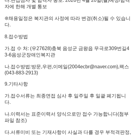
다.면접심사 및 합격자 통보: 2026년 4월 20일(월)예정/합격
자에 한해 개별 통보
❊채용일정은 복지관의 사정에 따라 변경(취소)될 수 있습니
다.
8.접수방법
가.접 수 처: (우27628)충북 음성군 금왕읍 무극로309번길4
3-6음성군장애인복지관
나.접수방법:방문,우편,이메일(2004ecbr@naver.com),팩스
(043-883-2913)
9.기타사항
가.접수서류는 최종면접 심사 후 일주일 후 일괄 폐기됩니
다.
나.이력서는 표준이력서 양식으로만 접수 가능합니다(첨부
파일 참조)
다.서류미비 또는 기재사항이 사실과 다를 경우 부적격판정,