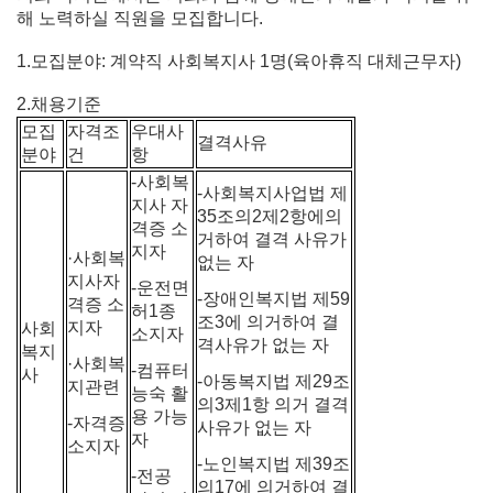
해 노력하실 직원을 모집합니다.
1.모집분야: 계약직 사회복지사 1명(육아휴직 대체근무자)
2.채용기준
모집
자격조
우대사
결격사유
분야
건
항
-사회복
-사회복지사업법 제
지사 자
35조의2제2항에의
격증 소
거하여 결격 사유가
지자
·사회복
없는 자
지사자
-운전면
-장애인복지법 제59
격증 소
허1종
조3에 의거하여 결
지자
사회
소지자
격사유가 없는 자
복지
·사회복
-컴퓨터
사
-아동복지법 제29조
지관련
능숙 활
의3제1항 의거 결격
용 가능
-자격증
사유가 없는 자
자
소지자
-노인복지법 제39조
-전공
의17에 의거하여 결