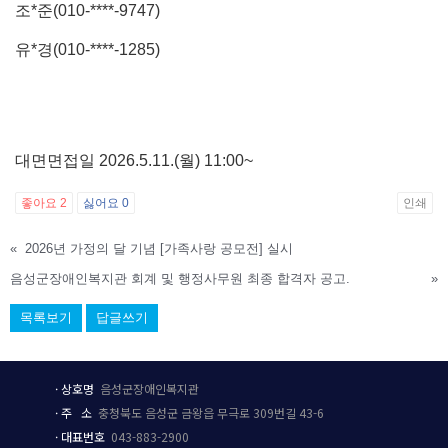
조*준(010-****-9747)
유*경(010-****-1285)
대면면접일 2026.5.11.(월) 11:00~
좋아요
2
싫어요
0
인쇄
«
2026년 가정의 달 기념 [가족사랑 공모전] 실시
음성군장애인복지관 회계 및 행정사무원 최종 합격자 공고.
»
목록보기
답글쓰기
·
상호
명
음성군장애인복지관
·
주 소
충청북도 음성군 금왕읍 무극로 309번길 43-6
·
대표번호
043-883-2900