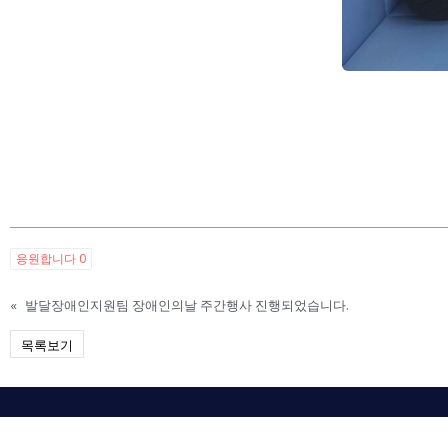
응원합니다
0
«
발달장애인지원팀 장애인의날 주간행사 진행되었습니다.
목록보기