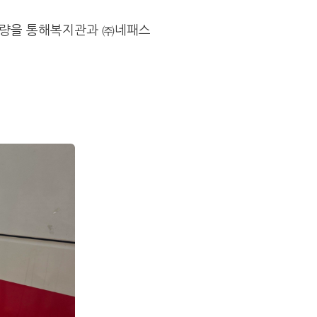
차량을 통해복지관과 ㈜네패스