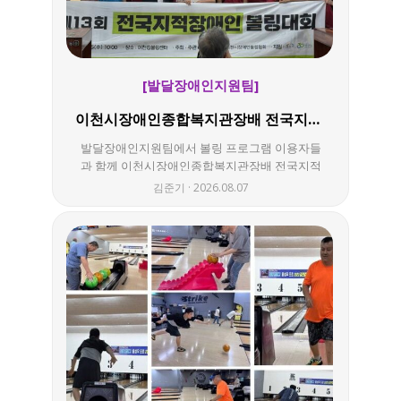
[발달장애인지원팀]
이천시장애인종합복지관장배 전국지적장애인 볼링대회 참여!!
발달장애인지원팀에서 볼링 프로그램 이용자들
과 함께 이천시장애인종합복지관장배 전국지적
장애인 볼링대회에 참여하였습니다!! 총 4명의 이
김준기
2026.08.07
용자들이 출전하였는데요 잠시 감상을 해볼까
요?? 볼링공을 던지고 핀이 쓰러질 땐 더위도 함께
날아가는 것만 같았답니다ㅎㅎ 이번 대회에서는
수상까지 하지는 못하였지만 점점 발전하고 있는
모습을 많이 보여주고 왔답니다!! 메달을 메는 날
까지!! 많은 응원과 관심 부탁드립니다~!!