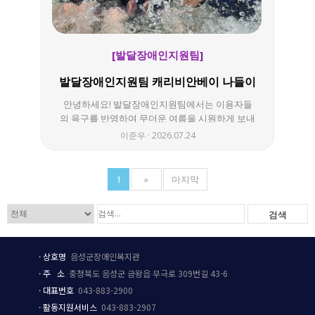
[발달장애인지원팀]
발달장애인지원팀 캐리비안베이 나들이
안녕하세요! 발달장애인지원팀에서는 이용자들
의 욕구를 반영하여 무더운 여름을 시원하게 보내
기 위해 캐리비안베이를 다녀왔습니다. 신나는 물
이준우
2026.07.24
놀이를 시작하기 전, 각자 먹고 싶은 메뉴를 직접
선택하여 돈까스와 짜장면으로 든든하게 식사를
했습니다. 이후 시원한 파도풀과 유수풀, 실내풀
1
»
마지막
을 오가며 마음껏 물놀이를 즐기며 즐거운 추억을
만들었습니다. 처음에는 물이 무서워 망설이던 이
검색
용자분들도 용기를 내어 함께 물 속으로 들어가
재밌는 시간을 보냈습니다. 어쩌면 물이 무섭고
싫어하는 것이 아니라, 조금은 낯설었던 것이 아
·
상호
명
음성군장애인복지관
닐까요??! 시원한 물놀이와 함께 웃음이 가득했던
하루! 다음에도 즐겁고 다양한 활동으로 소중한
·
주 소
충청북도 음성군 금왕읍 무극로 309번길 43-6
추억을 만들겠습니다!
·
대표번호
043-883-2900
·
활동지원서비스
043-883-2907