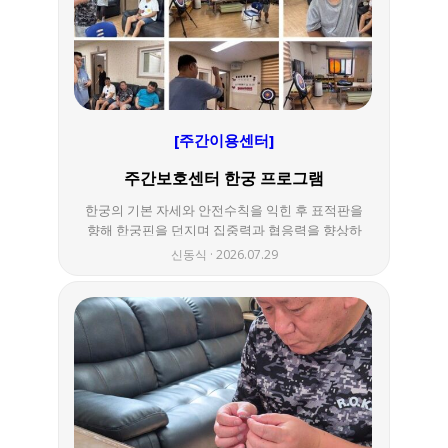
[주간이용센터]
주간보호센터 한궁 프로그램
한궁의 기본 자세와 안전수칙을 익힌 후 표적판을
향해 한궁핀을 던지며 집중력과 협응력을 향상하
는 활동을 진행하였습니다. 참여자들이 서로 응원
신동식
2026.07.29
하며 즐겁게 참여하여 신체활동 증진과 사회성 향
상에 도움이 되는 시간을 가졌습니다.