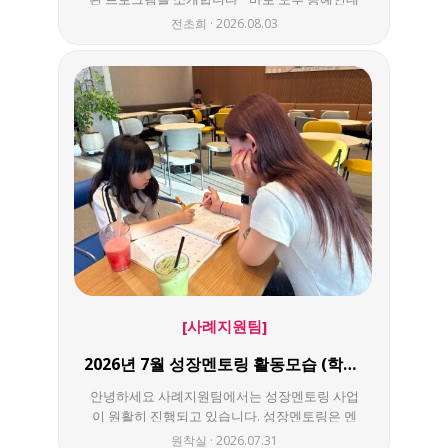
요~ 모루를 이용해 예쁜 작품, 실용성 있는 물품
전초희
2026.08.03
을 만들어 주변 사람들에게도 나누어주고, 곧 전
시도 할 예정이니 많은 기대 부탁 드립니다~ 참여
하고 싶은 이용자 분들께서는 평생학습지원팀으
로 방문 부탁 드립니다 ㅎㅎ
[사례지원팀]
2026년 7월 성장멘토링 활동모습 (학습지원, 건강관리)
안녕하세요 사례지원팀에서는 성장멘토링 사업
이 원활히 진행되고 있습니다. 성장멘토링은 멘
티-멘토 1:1로 일상생활 및 학교생활 관리, 문화체
원착실
2026.07.31