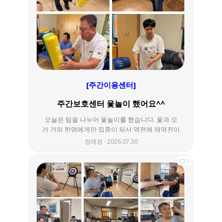
게도, 봉사자선생님들에게도 즐거운 시간이 되었
기를 바래봅니다^^ 궁금한 사항은 음성군장애인
복지관 사례지원팀으로 문의해주세요 (043-883-
2900)
[주간이용센터]
주간보호센터 윷놀이 했어요^^
오늘은 팀을 나누어 윷놀이를 했습니다. 윷과 모
가 거의 한명에게만 집중이 되서 역전에 재역전이
되면서 긴장감을 늦출 수 없었답니다. ㅎㅎ 오늘
정래경
2026.07.30
도 하루를 즐겁게 마무리합니다 ㅎㅎ
1