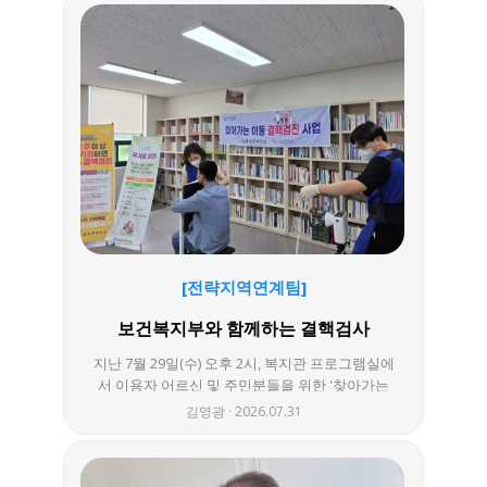
월에는 유독 애니메이션 영화가 많이 개봉했죠?
미니언즈부터 모아나까지 아이들의 흥미를 이끄
는 영화가 많았습니다. 영화관에 방문한 한 멘티
는 영화를 보며 중간에 주인공이 노래를 부르고
여러 동물들이 나와 즐겁고 행복했다며, 특정 장
면을 보며 자신도 그곳에 간 생각이 난다며 영화
관람평을 하기도 하였습니다. 그럼 지금부터 멘
티-멘토가 함께한 즐거운 활동들을 함께 보시죠
사진을 보니 정말 재미있게 보낸것 같아 담당
자도 영화를 보고 싶다는 생각이 듭니다^^ 성장멘
토링은 문화체험 뿐만 아니라 아동들의 건강 및
학습지원 등 다양하게 지원하고 있으니 앞으로도
많은 응원부탁드립니다. 2026년 성장멘토링 활동
[전략지역연계팀]
에 궁금한 사항은 043-883-2900 (사례지원팀) 언
제든지 문의해주세요~
보건복지부와 함께하는 결핵검사
지난 7월 29일(수) 오후 2시, 복지관 프로그램실에
서 이용자 어르신 및 주민분들을 위한 '찾아가는
결핵검사'가 진행되었습니다! 이번 검진은 [지역
김영광
2026.07.31
명] 보건소 및 대한결핵협회와 연계하여, 복지관
을 이용하시는 어르신들이 멀리 가지 않고도 쉽고
편리하게 건강을 챙기실 수 있도록 마련되었는데