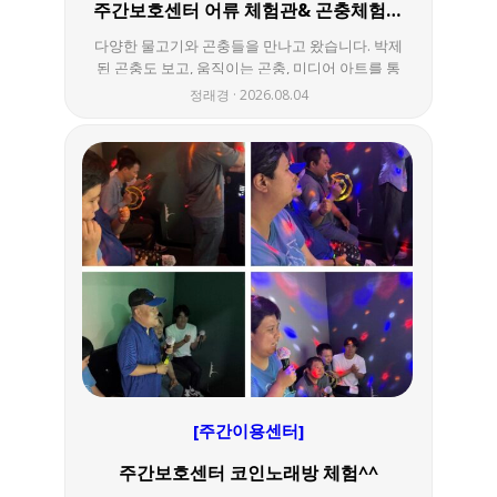
주간보호센터 어류 체험관& 곤충체험관 다녀왔어요^^
다양한 물고기와 곤충들을 만나고 왔습니다. 박제
된 곤충도 보고, 움직이는 곤충, 미디어 아트를 통
해서 물고기도 만나보는 즐거운 시간이었답니다
정래경
2026.08.04
^^
[주간이용센터]
주간보호센터 코인노래방 체험^^