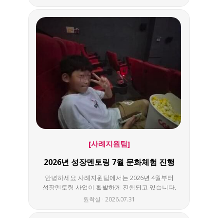
험 활동 등 멘토링을 통해 아동이 건강하게 성장
할 수 있는 기반을 강화하는 사업입니다. 성장멘
토링은 우체국공익재단, 우정사업본부, 한국장애
인재활협회가 지원하고 있습니다. 총 18명(9팀)이
성장멘토링 활동에 참여하고 있으며, 멘티-멘토별
로 건강관리, 학습지원이 다르게 진행됩니다. 7월
에 멘티들은 어떤 활동에 참여하고 있을까요? 함
께 보시죠!! gogo 다양한 장소에서 멘티에게 맞는
활동을 하며 7월에도 행복하게 활동하였습니다.
멘티들의 건강한 성장을 위해 함께 노력해주시는
멘토 선생님들께 항상 감사드리며 담당자는 멘토
링 활동이 원활하게 진행되도록 최선을 다하겠습
니다. 멘토링 활동에 많은 관심과 응원부탁드리며
멘토링 사업이 궁금하신 분들은 언제든지 사례지
원팀(043-883-2900)으로 문의해주세요
[사례지원팀]
2026년 성장멘토링 7월 문화체험 진행
안녕하세요 사례지원팀에서는 2026년 4월부터
성장멘토링 사업이 활발하게 진행되고 있습니다.
성장멘토링 사업은 우체국공익재단, 우정사업본
원착실
2026.07.31
부, 한국장애인재활협회가 지원하고 있습니다. 7
월 문화체험은 영화관람으로 진행되었습니다. 7