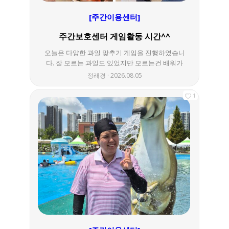
[주간이용센터]
주간보호센터 게임활동 시간^^
오늘은 다양한 과일 맞추기 게임을 진행하였습니
다. 잘 모르는 과일도 있었지만 모르는건 배워가
면서 손도 번쩍 번쩍 잘 들어주시고 열정적으로
정래경
2026.08.05
참여해 주셔서 감사합니다^^
1