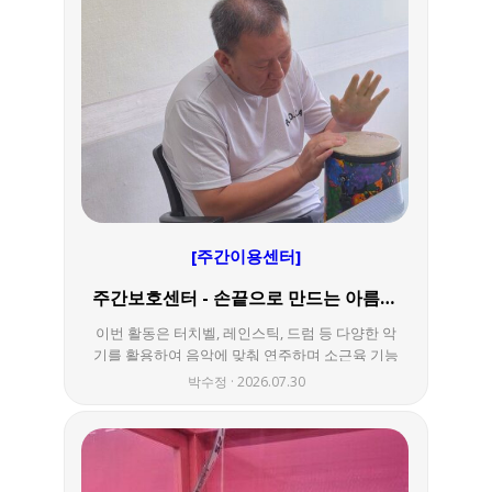
요. 신속하고 정확한 흉부 X-선 촬영: 복지관 앞에
대기한 이동 검진 차량에서 안전하게 흉부 X-선 촬
영이 진행되었습니다. "복지관에 프로그램 들으
러 왔다가 이렇게 무료로 결핵 검사까지 받으니
마음이 참 든든하네요." — 검진에 참여하신 이용
자 어르신 한마디 이번 찾아가는 결핵검사에 적극
적으로 참여해 주신 이용자분들께 감사드리며, 바
쁜 일정 중에도 우리 복지관 이용자분들의 건강을
위해 애써주신 보건소와 대한결핵협회 관계자분
들께 깊은 감사를 드립니다.
[주간이용센터]
주간보호센터 - 손끝으로 만드는 아름다운 음악
이번 활동은 터치벨, 레인스틱, 드럼 등 다양한 악
기를 활용하여 음악에 맞춰 연주하며 소근육 기능
과 눈-손 협응력을 향상시키고, 집중력을 기르는
박수정
2026.07.30
시간을 마련했습니다. 자신의 순서에 맞춰 악기를
연주하고 서로 호흡을 맞추며 즐겁게 합주에 참여
했습니다. 앞으로도 다양한 활동을 통해 즐겁고
의미 있는 시간을 만들어가겠습니다.