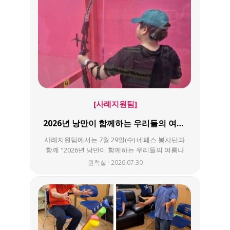
[사례지원팀]
2026년 낭만이 함께하는 우리들의 여름나들이
사례지원팀에서는 7월 29일(수) 네페스 봉사단과
함께 "2026년 낭만이 함께하는 우리들의 여름나
들이"를 다녀왔어요! 이번 나들이는 아동들과 수
원착실
2026.07.30
원 스타필드로 갔는데요~~ 스타필드 내에 "스몹"
다양한 스포츠를 즐길 수 있는 곳 !!! 아이들과 함께
야구도 하고 오래달리기도 하며 즐겁게 다녀왔습
니다. 이뿐만이 아니라 스타필드 내에 팝업스토어
가 열려 다같이 구경도 하고 사진도 찍으며 방학
을 만끽:)했습니다. 이번 나들이를 통해 아이들에