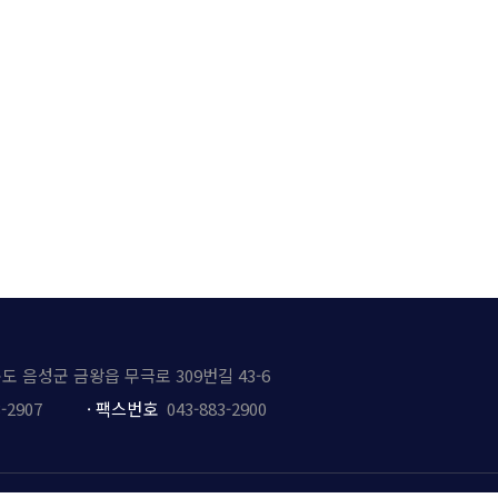
북도 음성군 금왕읍 무극로 309번길 43-6
-2907
·
팩스번호
043-883-2900