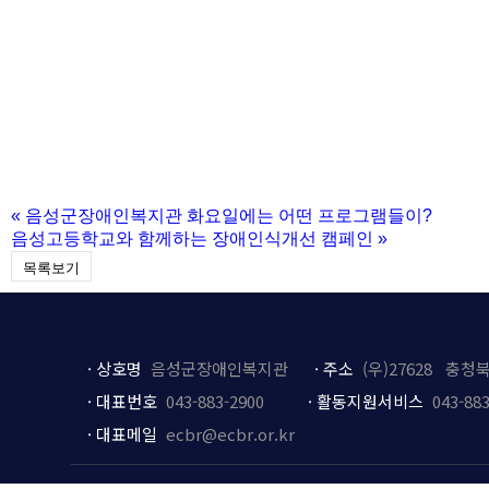
«
음성군장애인복지관 화요일에는 어떤 프로그램들이?
음성고등학교와 함께하는 장애인식개선 캠페인
»
목록보기
·
상호
명
음성군장애인복지관
·
주소
(우)27628 충청
·
대표번호
043-883-2900
·
활동지원서비스
043-883
·
대표메일
ecbr@ecbr.or.kr