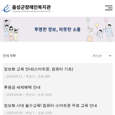
투명한 정보, 따뜻한 소통
전체 648
정보화 교육 안내(스마트폰, 컴퓨터 기초)
|
2026.05.21
|
추천 0
|
조회 589
후원금 세제혜택 안내
|
2026.04.06
|
추천 0
|
조회 1226
정보화 시대 필수교육! 컴퓨터·스마트폰 무료 교육 안내
|
2026.03.09
|
추천 1
|
조회 1166