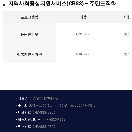
지역사회중심지원서비스(CBSS) – 주민조직화
프로그램명
대상
이용
든든한이웃
지역 주민
제한
행복지원단지원
지역 주민
제한
·
상호
명
음성군장애인복지관
·
주 소
충청북도 음성군 금왕읍 무극로 309번길 43-6
·
대표번호
043-883-2900
·
활동지원서비스
043-883-2907
·
팩스번호
043-883-2900