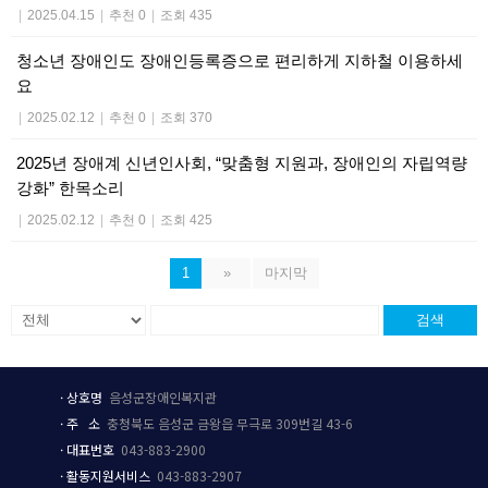
|
2025.04.15
|
추천 0
|
조회 435
청소년 장애인도 장애인등록증으로 편리하게 지하철 이용하세
요
|
2025.02.12
|
추천 0
|
조회 370
2025년 장애계 신년인사회, “맞춤형 지원과, 장애인의 자립역량
강화” 한목소리
|
2025.02.12
|
추천 0
|
조회 425
1
»
마지막
검색
·
상호
명
음성군장애인복지관
·
주 소
충청북도 음성군 금왕읍 무극로 309번길 43-6
·
대표번호
043-883-2900
·
활동지원서비스
043-883-2907