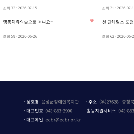
조회 32
·
2026-07-15
조회 21
·
2026-07-
0
맹동치유의숲으로 떠나요~
첫 단체릴스 도전
조회 58
·
2026-06-26
조회 62
·
2026-06-
·
상호
명
음성군장애인복지관
·
주소
(우)27628 충청
·
대표번호
043-883-2900
·
활동지원서비스
043-883
·
대표메일
ecbr@ecbr.or.kr