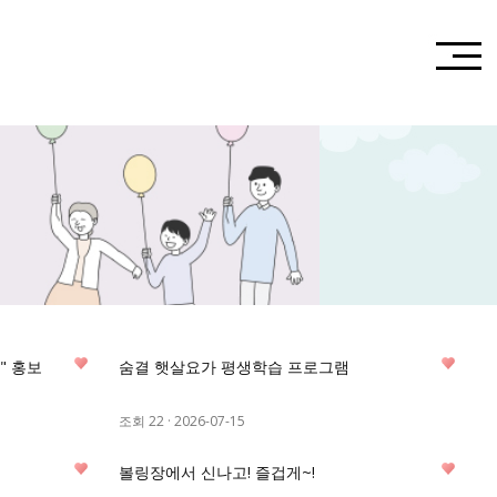
4
3
" 홍보
숨결 햇살요가 평생학습 프로그램
조회 22
·
2026-07-15
0
0
볼링장에서 신나고! 즐겁게~!