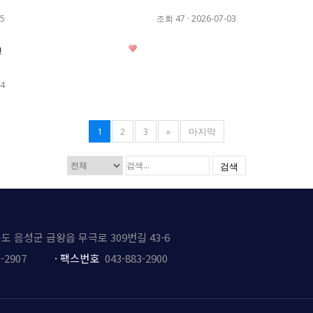
15
조회 47
·
2026-07-03
0
!
24
1
2
3
»
마지막
검색
북도 음성군 금왕읍 무극로 309번길 43-6
-2907
·
팩스번호
043-883-2900